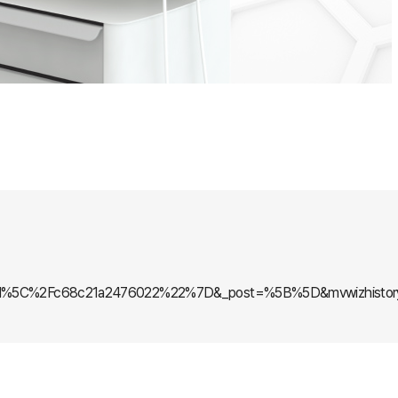
fd%5C%2Fc68c21a2476022%22%7D&_post=%5B%5D&mvwizhistory