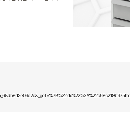
lumn_68db8d3e03d2c&_get=%7B%22idx%22%3A%22c68c219b375f