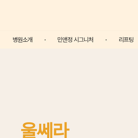
병원소개
민앤정 시그니처
리프팅
울쎄라