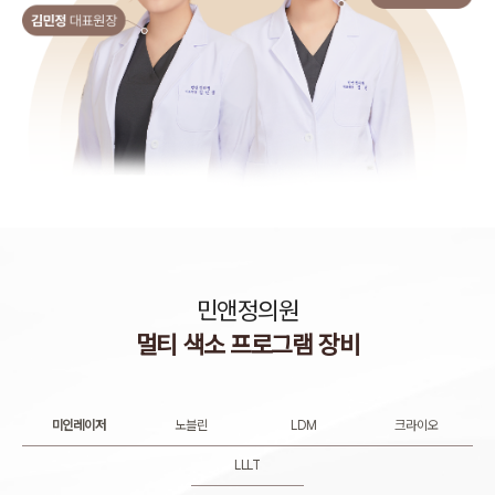
민앤정의원
멀티 색소 프로그램 장비
미인레이저
노블린
LDM
크라이오
LLLT