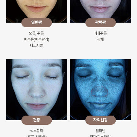
일반광
광택광
모공, 주름,
미래주름,
피부톤(피부밝기)
광채
다크서클
편광
자외선광
색소침착
멜라닌
(홍조, 브라운)
피지(피부타입)